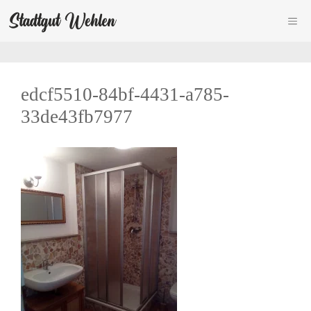
Zum
ME
Inhalt
springen
edcf5510-84bf-4431-a785-
33de43fb7977