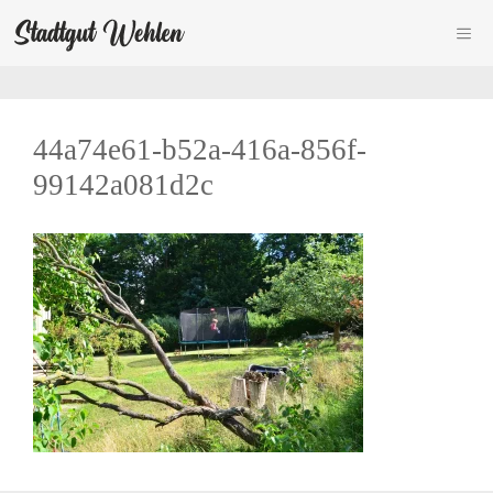
Zum
ME
Inhalt
springen
44a74e61-b52a-416a-856f-
99142a081d2c